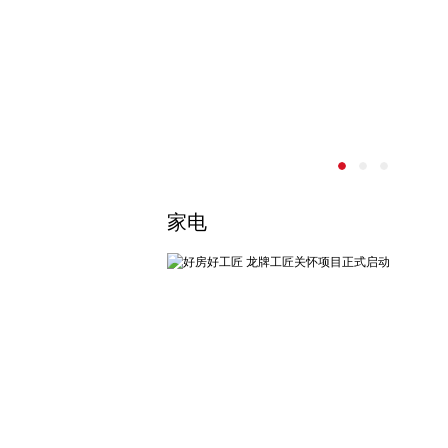
聚焦患者需求 多方合力推动小
创新治疗方案
在近日举办的第七届肺癌多学科鹭岛大会
论坛期间，一场以以患者为中心推动高品
落地中国—...
家电