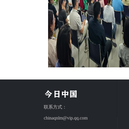
联系方式：
chinaqnlm@vip.qq.com